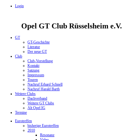
Login
Opel GT Club Rüsselsheim e.V.
GT
GT-Geschichte
Literatur
Der neue GT
Club
Club-Vorstellung
Kontakt
Satzung
Impressum
Touren
Nachruf Erhard Schnell
Nachruf Harald Barth
Weitere Clubs
Dachverband
Weitere GT Clubs
Alt Opel IG
Termine
Eurotreffen
bisherige Eurotreffen
2010
Resonanz
Video