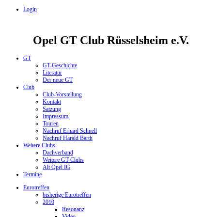
Login
Opel GT Club Rüsselsheim e.V.
GT
GT-Geschichte
Literatur
Der neue GT
Club
Club-Vorstellung
Kontakt
Satzung
Impressum
Touren
Nachruf Erhard Schnell
Nachruf Harald Barth
Weitere Clubs
Dachverband
Weitere GT Clubs
Alt Opel IG
Termine
Eurotreffen
bisherige Eurotreffen
2010
Resonanz
Video