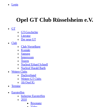
Login
Opel GT Club Rüsselsheim e.V.
GT
GT-Geschichte
Literatur
Der neue GT
Club
Club-Vorstellung
Kontakt
Satzung
Impressum
Touren
Nachruf Erhard Schnell
Nachruf Harald Barth
Weitere Clubs
Dachverband
Weitere GT Clubs
Alt Opel IG
Termine
Eurotreffen
bisherige Eurotreffen
2010
Resonanz
Video