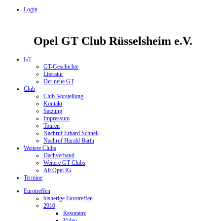
Login
Opel GT Club Rüsselsheim e.V.
GT
GT-Geschichte
Literatur
Der neue GT
Club
Club-Vorstellung
Kontakt
Satzung
Impressum
Touren
Nachruf Erhard Schnell
Nachruf Harald Barth
Weitere Clubs
Dachverband
Weitere GT Clubs
Alt Opel IG
Termine
Eurotreffen
bisherige Eurotreffen
2010
Resonanz
Video