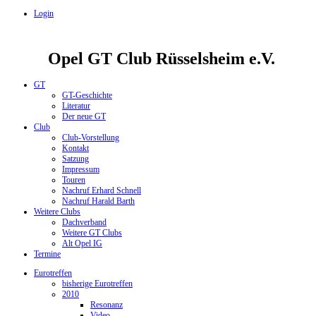
Login
Opel GT Club Rüsselsheim e.V.
GT
GT-Geschichte
Literatur
Der neue GT
Club
Club-Vorstellung
Kontakt
Satzung
Impressum
Touren
Nachruf Erhard Schnell
Nachruf Harald Barth
Weitere Clubs
Dachverband
Weitere GT Clubs
Alt Opel IG
Termine
Eurotreffen
bisherige Eurotreffen
2010
Resonanz
Video