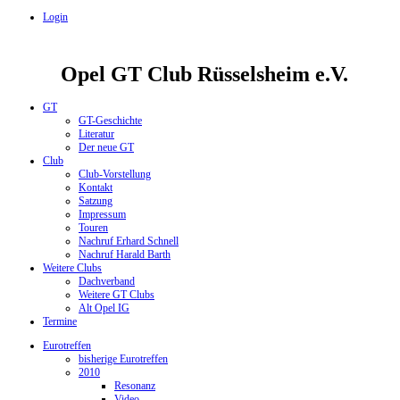
Login
Opel GT Club Rüsselsheim e.V.
GT
GT-Geschichte
Literatur
Der neue GT
Club
Club-Vorstellung
Kontakt
Satzung
Impressum
Touren
Nachruf Erhard Schnell
Nachruf Harald Barth
Weitere Clubs
Dachverband
Weitere GT Clubs
Alt Opel IG
Termine
Eurotreffen
bisherige Eurotreffen
2010
Resonanz
Video