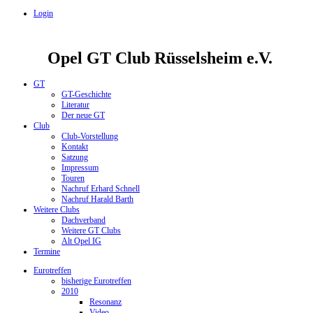
Login
Opel GT Club Rüsselsheim e.V.
GT
GT-Geschichte
Literatur
Der neue GT
Club
Club-Vorstellung
Kontakt
Satzung
Impressum
Touren
Nachruf Erhard Schnell
Nachruf Harald Barth
Weitere Clubs
Dachverband
Weitere GT Clubs
Alt Opel IG
Termine
Eurotreffen
bisherige Eurotreffen
2010
Resonanz
Video