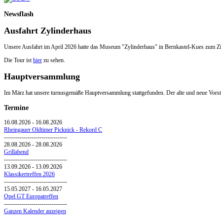
Newsflash
Ausfahrt Zylinderhaus
Unsere Ausfahrt im April 2026 hatte das Museum "Zylinderhaus" in Bernkastel-Kues zum Zi
Die Tour ist
hier
zu sehen.
Hauptversammlung
Im März hat unsere turnusgemäße Hauptversammlung stattgefunden. Der alte und neue Vorsta
Termine
16.08.2026
-
16.08.2026
Rheingauer Oldtimer Picknick - Rekord C
--------------------------------
28.08.2026
-
28.08.2026
Grillabend
--------------------------------
13.09.2026
-
13.09.2026
Klassikertreffen 2026
--------------------------------
15.05.2027
-
16.05.2027
Opel GT Europatreffen
--------------------------------
Ganzen Kalender anzeigen