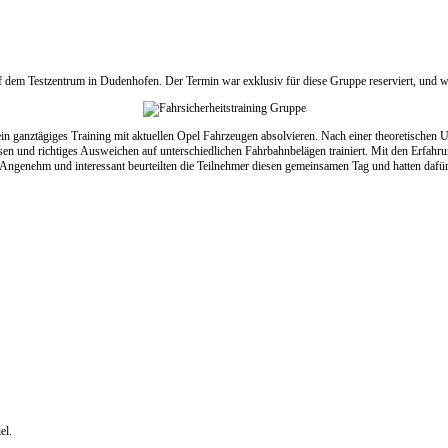
f dem Testzentrum in Dudenhofen. Der Termin war exklusiv für diese Gruppe reserviert, und w
 ein ganztägiges Training mit aktuellen Opel Fahrzeugen absolvieren. Nach einer theoretischen
n und richtiges Ausweichen auf unterschiedlichen Fahrbahnbelägen trainiert.
Mit den Erfahru
 Angenehm und interessant beurteilten die Teilnehmer diesen gemeinsamen Tag und hatten dafü
el.