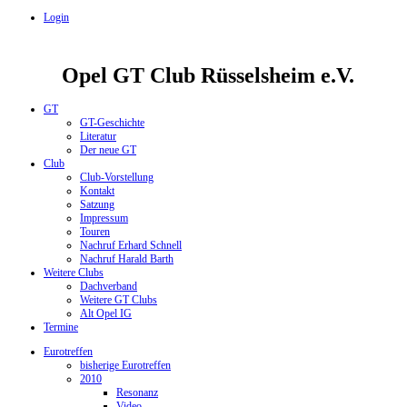
Login
Opel GT Club Rüsselsheim e.V.
GT
GT-Geschichte
Literatur
Der neue GT
Club
Club-Vorstellung
Kontakt
Satzung
Impressum
Touren
Nachruf Erhard Schnell
Nachruf Harald Barth
Weitere Clubs
Dachverband
Weitere GT Clubs
Alt Opel IG
Termine
Eurotreffen
bisherige Eurotreffen
2010
Resonanz
Video