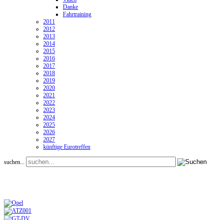
Danke
Fahrtraining
2011
2012
2013
2014
2015
2016
2017
2018
2019
2020
2021
2022
2023
2024
2025
2026
2027
künftige Eurotreffen
suchen...