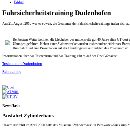
E-Mail
Fahrsicherheitstraining Dudenhofen
Am 21. August 2010 war es soweit, die Gewinner der Fahrsicherheitstrainings trafen sich au
Bei bestem Wetter konnten die Liebhaber des mittlerweile gut 40 Jahre alten GT dort
Übungen gefahren. Neben einer Slalomstrecke wurden insbesondere effektives Bremse
Rundfahrt und eine Präsentation auf der Handlingstrecke rundeten das Programm ab.
Informationen über das Testzentrum und das Training gibt es auf der Opel Webseite:
Testzentrum Dudenhofen
Fahrtraining
Newsflash
Ausfahrt Zylinderhaus
Unsere Ausfahrt im April 2026 hatte das Museum "Zylinderhaus" in Bernkastel-Kues zum Zi